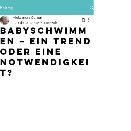
Beitrag
Aleksandra Corzun
12. Okt. 2017
3 Min. Lesezeit
Babyschwimm
en – ein Trend
oder eine
Notwendigkei
t?