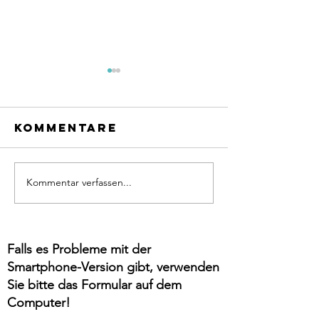
Kommentare
Kommentar verfassen...
Ohne Kicks
geht nix!
Brustsc
- ab wan
es endli
Falls es Probleme mit der
Smartphone-Version gibt, verwenden
Sie bitte das Formular auf dem
Computer!