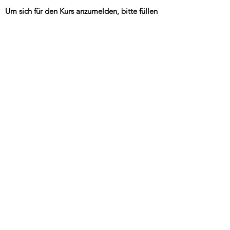
Um sich für den Kurs anzumelden, bitte füllen
Sie das Anmeldeformular aus, lesen Sie
unsere AGB durch und klicken Sie
anschliessend auf "Für den Kurs anmelden",
um die Anmeldung abzuschliessen.
Die
Anmeldung ist verbindlich!
Die Teilnahme
am Kurs muss von uns noch bestätigt werden.
Pro Kind bitte eine Anmeldung ausfüllen.
Verbindliche Anmeldung:
Ansprechperson:
Email-Adresse
Name des Kursteinehmers