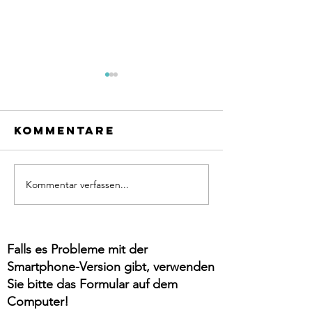
Kommentare
Kommentar verfassen...
Ohne Kicks
geht nix!
Brustsc
- ab wan
es endli
Falls es Probleme mit der
Smartphone-Version gibt, verwenden
Sie bitte das Formular auf dem
Computer!